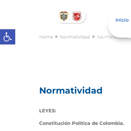
Inicio
Abrir barra de herramientas
Home
Normatividad
Normatividad
9
9
Normatividad
LEYES:
Constitución Política de Colombia.