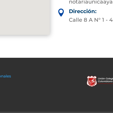
notariaunicaay
Dirección:

Calle 8 A N° 1 - 
onales