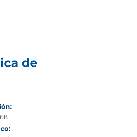
ica de
ión:
 68
ico: