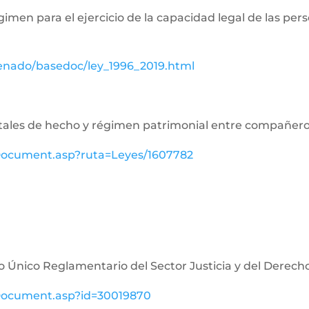
égimen para el ejercicio de la capacidad legal de las p
senado/basedoc/ley_1996_2019.html
aritales de hecho y régimen patrimonial entre compañe
ewDocument.asp?ruta=Leyes/1607782
o Único Reglamentario del Sector Justicia y del Derech
ewDocument.asp?id=30019870