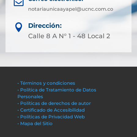

notariaunicaayapel@ucnc.com.co
Dirección:

Calle 8 A N° 1 - 48 Local 2
• Términos y condiciones
• Política de Tratamiento de Datos
Personales
• Políticas de derechos de autor
• Certificado de Accesibilidad
• Políticas de Privacidad Web
• Mapa del Sitio