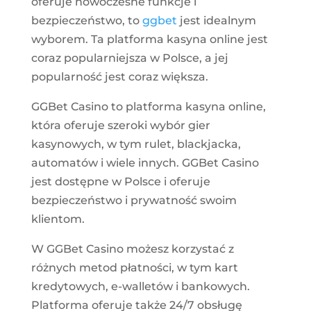
oferuje nowoczesne funkcje i
bezpieczeństwo, to
ggbet
jest idealnym
wyborem. Ta platforma kasyna online jest
coraz popularniejsza w Polsce, a jej
popularność jest coraz większa.
GGBet Casino to platforma kasyna online,
która oferuje szeroki wybór gier
kasynowych, w tym rulet, blackjacka,
automatów i wiele innych. GGBet Casino
jest dostępne w Polsce i oferuje
bezpieczeństwo i prywatność swoim
klientom.
W GGBet Casino możesz korzystać z
różnych metod płatności, w tym kart
kredytowych, e-walletów i bankowych.
Platforma oferuje także 24/7 obsługę