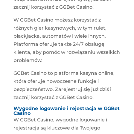
zacznij korzystać z GGBet Casino!
W GGBet Casino możesz korzystać z
różnych gier kasynowych, w tym rulet,
blackjacka, automatów i wiele innych.
Platforma oferuje także 24/7 obsługę
klienta, aby pomóc w rozwiązaniu wszelkich
problemów.
GGBet Casino to platforma kasyna online,
która oferuje nowoczesne funkcje i
bezpieczeństwo. Zarejestruj się już dziś i
zacznij korzystać z GGBet Casino!
Wygodne logowanie i rejestracja w GGBet
Casino
W GGBet Casino, wygodne logowanie i
rejestracja są kluczowe dla Twojego