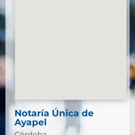
Notaría Única de
Ayapel
Córdoba