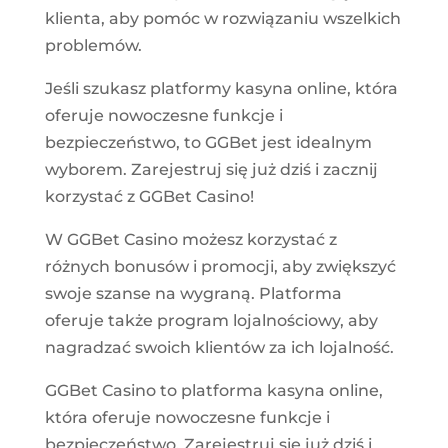
klienta, aby pomóc w rozwiązaniu wszelkich
problemów.
Jeśli szukasz platformy kasyna online, która
oferuje nowoczesne funkcje i
bezpieczeństwo, to GGBet jest idealnym
wyborem. Zarejestruj się już dziś i zacznij
korzystać z GGBet Casino!
W GGBet Casino możesz korzystać z
różnych bonusów i promocji, aby zwiększyć
swoje szanse na wygraną. Platforma
oferuje także program lojalnościowy, aby
nagradzać swoich klientów za ich lojalność.
GGBet Casino to platforma kasyna online,
która oferuje nowoczesne funkcje i
bezpieczeństwo. Zarejestruj się już dziś i