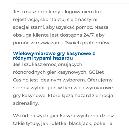
Jeśli masz problemy z logowaniem lub
rejestracją, skontaktuj się z naszymi
specjalistami, aby uzyskać pomoc. Nasza
obsługa klienta jest dostępna 24/7, aby
pomóc w rozwiązaniu Twoich problemów.
Wielowymiarowe gry kasynowe z
różnymi typami hazardu
Jeśli szukasz emocjonujących i
różnorodnych gier kasynowych, GGBet
Casino jest idealnym wyborem. Oferujemy
szeroki wybór gier, w tym wielowymiarowe
gry kasynowe, które łączą hazard z emocją i
adrenaliny.
Wśród naszych gier kasynowych znajdziesz
takie tytuły, jak ruletka, blackjack, poker, a