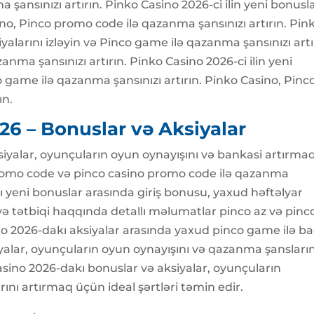
şansınızı artırın. Pinko Casino 2026-ci ilin yeni bonusl
sino, Pinco promo code ilə qazanma şansınızı artırın. Pin
iyalarını izləyin və Pinco game ilə qazanma şansınızı artı
nma şansınızı artırın. Pinko Casino 2026-ci ilin yeni
co game ilə qazanma şansınızı artırın. Pinko Casino, Pinc
ın.
26 – Bonuslar və Aksiyalar
iyalar, oyunçuların oyun oynayışını və bankasi artırma
 promo code və pinco casino promo code ilə qazanma
kı yeni bonuslar arasında giriş bonusu, yaxud həftəlyar
və tətbiqi haqqında detallı məlumatlar pinco az və pinc
ino 2026-dakı aksiyalar arasında yaxud pinco game ilə ba
yalar, oyunçuların oyun oynayışını və qazanma şansların
sino 2026-dakı bonuslar və aksiyalar, oyunçuların
nı artırmaq üçün ideal şərtləri təmin edir.