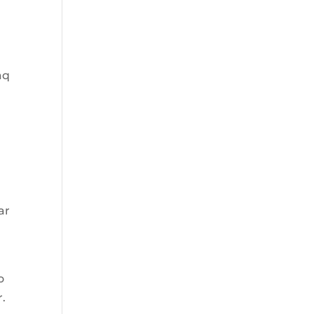
aq
ar
o
r.