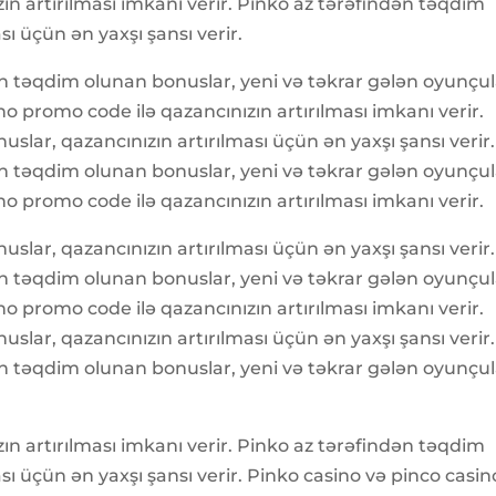
ın artırılması imkanı verir. Pinko az tərəfindən təqdim
ı üçün ən yaxşı şansı verir.
ən təqdim olunan bonuslar, yeni və təkrar gələn oyunçul
o promo code ilə qazancınızın artırılması imkanı verir.
lar, qazancınızın artırılması üçün ən yaxşı şansı verir.
ən təqdim olunan bonuslar, yeni və təkrar gələn oyunçul
o promo code ilə qazancınızın artırılması imkanı verir.
lar, qazancınızın artırılması üçün ən yaxşı şansı verir.
ən təqdim olunan bonuslar, yeni və təkrar gələn oyunçul
o promo code ilə qazancınızın artırılması imkanı verir.
lar, qazancınızın artırılması üçün ən yaxşı şansı verir.
ən təqdim olunan bonuslar, yeni və təkrar gələn oyunçul
ın artırılması imkanı verir. Pinko az tərəfindən təqdim
sı üçün ən yaxşı şansı verir. Pinko casino və pinco casin