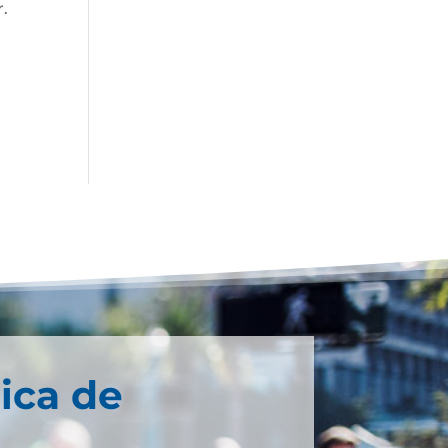
r.
ica de