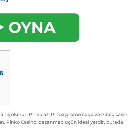
▶️ OYNA
26
ə tanış olunur. Pinko az, Pinco promo code və Pinco casi
rın. Pinko Casino, qazanmaq üçün ideal yerdir, burada