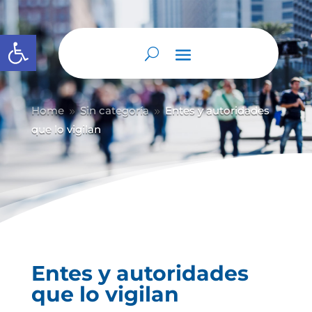
Abrir barra de herramientas
Home
Sin categoría
Entes y autoridades
9
9
que lo vigilan
Entes y autoridades
que lo vigilan