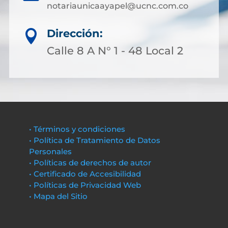
notariaunicaayapel@ucnc.com.co
Dirección:

Calle 8 A N° 1 - 48 Local 2
• Términos y condiciones
• Política de Tratamiento de Datos
Personales
• Políticas de derechos de autor
• Certificado de Accesibilidad
• Políticas de Privacidad Web
• Mapa del Sitio