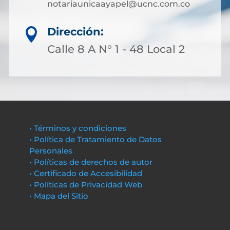
notariaunicaayapel@ucnc.com.co
Dirección:

Calle 8 A N° 1 - 48 Local 2
• Términos y condiciones
• Política de Tratamiento de Datos
Personales
• Políticas de derechos de autor
• Certificado de Accesibilidad
• Políticas de Privacidad Web
• Mapa del Sitio