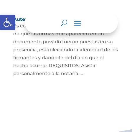
Abrir barra de herramientas
Autenticaciones
Es cuando el notario da testimonio escrito
de que las firmas que aparecen en un
documento privado fueron puestas en su
presencia, estableciendo la identidad de los
firmantes y dando fe del día en que el
hecho ocurrió. REQUISITOS: Asistir
personalmente a la notaría....