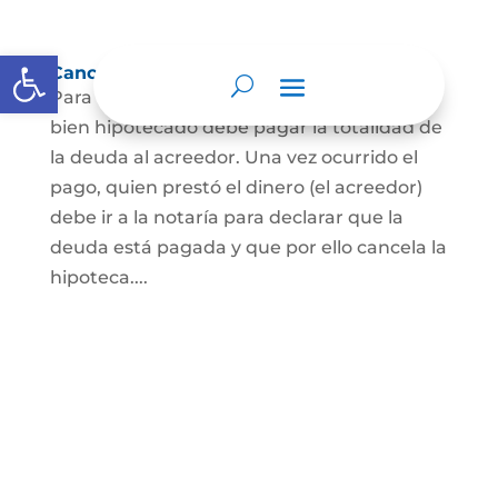
Abrir barra de herramientas
Cancelación de Hipoteca
Para cancelar una hipoteca, el dueño del
bien hipotecado debe pagar la totalidad de
la deuda al acreedor. Una vez ocurrido el
pago, quien prestó el dinero (el acreedor)
debe ir a la notaría para declarar que la
deuda está pagada y que por ello cancela la
hipoteca....