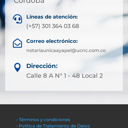
Córdoba
Líneas de atención:

(+57) 301 364 03 68
Correo electrónico:

notariaunicaayapel@ucnc.com.co
Dirección:

Calle 8 A N° 1 - 48 Local 2
• Términos y condiciones
• Política de Tratamiento de Datos