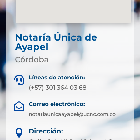
Notaría Única de
Ayapel
Córdoba
Líneas de atención:

(+57) 301 364 03 68
Correo electrónico:

notariaunicaayapel@ucnc.com.co
Dirección:
