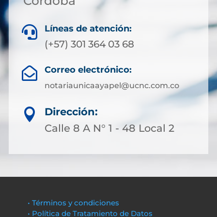
Córdoba
Líneas de atención:

(+57) 301 364 03 68
Correo electrónico:

notariaunicaayapel@ucnc.com.co
Dirección:

Calle 8 A N° 1 - 48 Local 2
• Términos y condiciones
• Política de Tratamiento de Datos