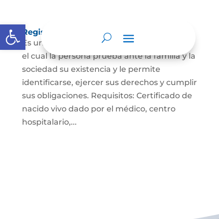
Abrir barra de herramientas
Registro Civil de Nacimiento
Es un documento indispensable mediante
el cual la persona prueba ante la familia y la
sociedad su existencia y le permite
identificarse, ejercer sus derechos y cumplir
sus obligaciones. Requisitos: Certificado de
nacido vivo dado por el médico, centro
hospitalario,...